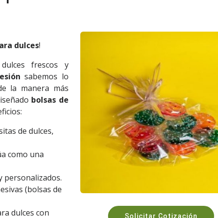
ara dulces
!
dulces frescos y
esión
sabemos lo
 de la manera más
 diseñado
bolsas de
ficios:
itas de dulces,
túa como una
y personalizados.
esivas (bolsas de
ara dulces con
Solicitar Cotización