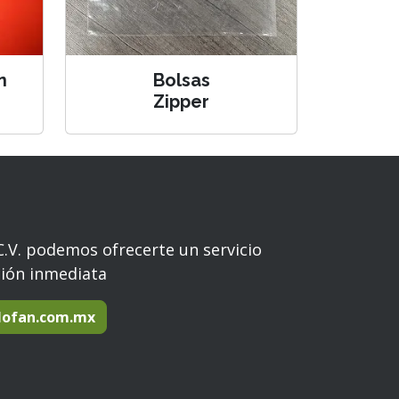
n
Bolsas
Zipper
C.V. podemos ofrecerte un servicio
ción inmediata
lofan.com.mx