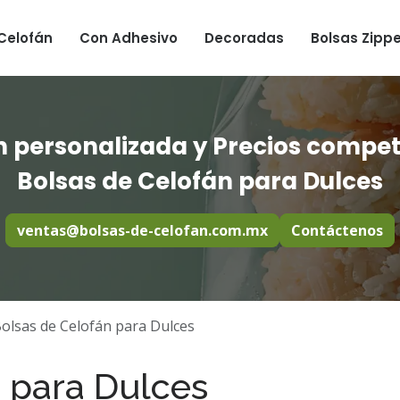
Celofán
Con Adhesivo
Decoradas
Bolsas Zippe
 personalizada y Precios compet
Bolsas de Celofán para Dulces
ventas@bolsas-de-celofan.com.mx
Contáctenos
olsas de Celofán para Dulces
 para Dulces