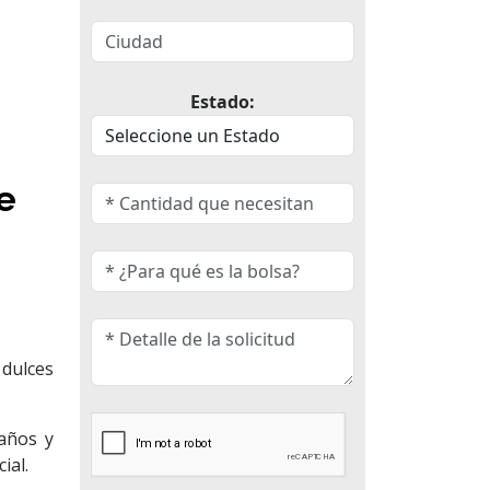
Estado:
e
 dulces
eaños y
ial.